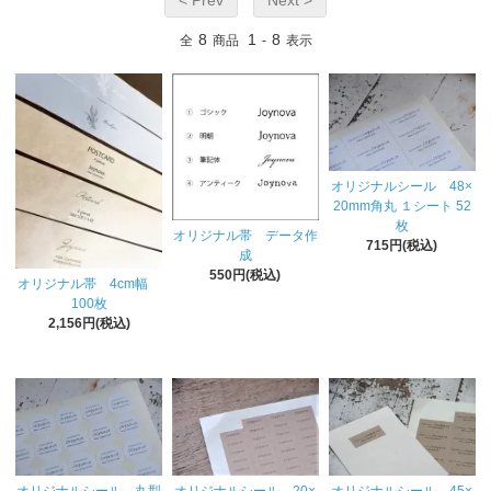
8
1
8
全
商品
-
表示
オリジナルシール 48×
20mm角丸 １シート 52
枚
オリジナル帯 データ作
715円(税込)
成
550円(税込)
オリジナル帯 4cm幅
100枚
2,156円(税込)