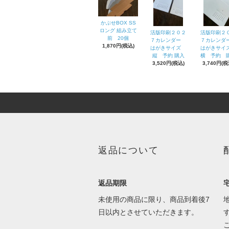
かぶせBOX SS
ロング 組み立て
活版印刷２０２
活版印刷２
前 20個
７カレンダー
７カレン
1,870円(税込)
はがきサイズ
はがきサ
縦 予約 購入
横 予約 
3,520円(税込)
3,740円(税
返品について
返品期限
未使用の商品に限り、商品到着後7
日以内とさせていただきます。