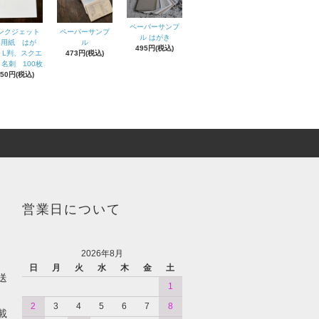
ペーパーサンプ
ンクジェット
ペーパーサンプ
ル はがき
専用紙 はが
ル
495円(税込)
、L判、スクエ
473円(税込)
名刺 100枚
550円(税込)
営業日について
2026年8月
日
月
火
水
木
金
土
送
1
2
3
4
5
6
7
8
載