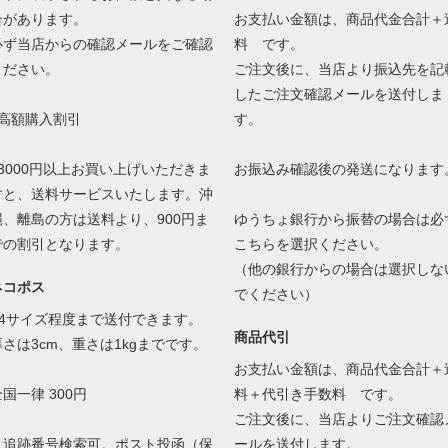
合があります。
お支払い金額は、商品代金合計＋
必ず当店からの確認メールをご確認
料 です。
ください。
ご注文後に、当店より振込先を記
したご注文確認メールを送付しま
●高額購入割引
す。
13000円以上お買い上げいただきま
お振込み確認後の発送になります
すと、送料サービスいたします。沖
縄、離島の方は送料より、900円ま
ゆうちょ銀行から振替の場合は必
での割引となります。
こちらを選択ください。
（他の銀行からの場合は選択しな
ネコポス
でください）
A4サイズ程度まで送付できます。
商品代引
厚さは3cm、重さは1kgまでです。
お支払い金額は、商品代金合計＋
国一律 300円
料＋代引き手数料 です。
ご注文後に、当店よりご注文確認
・追跡番号検索可。ポスト投函（保
ールを送付します。