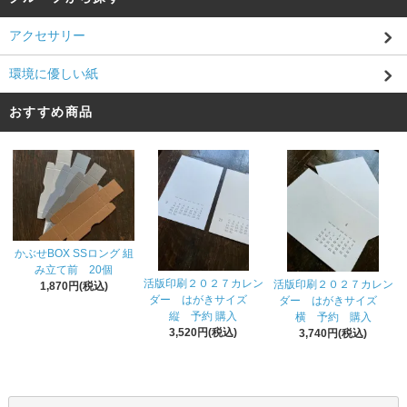
アクセサリー
環境に優しい紙
おすすめ商品
かぶせBOX SSロング 組
み立て前 20個
活版印刷２０２７カレン
活版印刷２０２７カレン
1,870円(税込)
ダー はがきサイズ
ダー はがきサイズ
縦 予約 購入
横 予約 購入
3,520円(税込)
3,740円(税込)