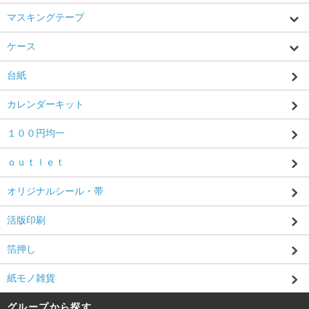
マスキングテープ
ケース
台紙
カレンダーキット
１００円均一
ｏｕｔｌｅｔ
オリジナルシール・帯
活版印刷
箔押し
紙モノ雑貨
グループから探す