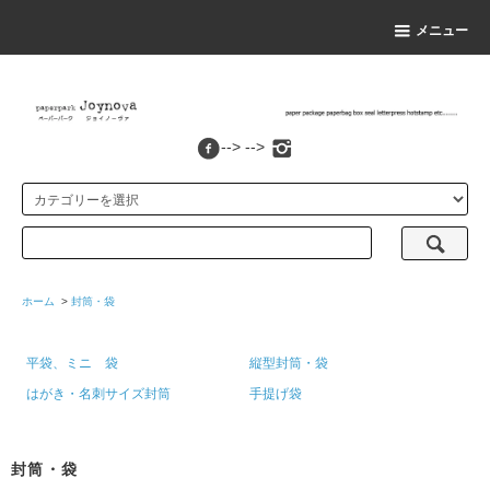
メニュー
--> -->
ホーム
>
封筒・袋
平袋、ミニ 袋
縦型封筒・袋
はがき・名刺サイズ封筒
手提げ袋
封筒・袋