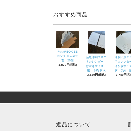
おすすめ商品
かぶせBOX SS
ロング 組み立て
活版印刷２０２
活版印刷２
前 20個
７カレンダー
７カレン
1,870円(税込)
はがきサイズ
はがきサ
縦 予約 購入
横 予約 
3,520円(税込)
3,740円(税
返品について