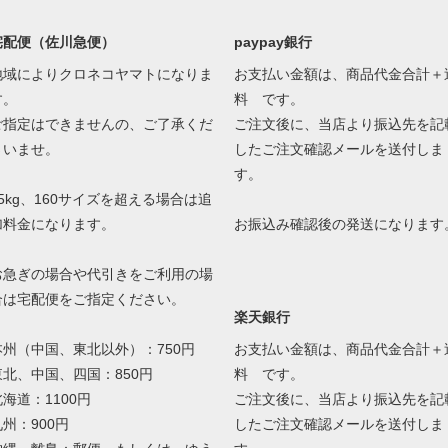
宅配便（佐川急便）
paypay銀行
地域によりクロネコヤマトになりま
お支払い金額は、商品代金合計＋
す。
料 です。
ご指定はできませんの、ご了承くだ
ご注文後に、当店より振込先を記
さいませ。
したご注文確認メールを送付しま
す。
25kg、160サイズを超える場合は追
加料金になります。
お振込み確認後の発送になります
お急ぎの場合や代引きをご利用の場
合は宅配便をご指定ください。
楽天銀行
本州（中国、東北以外）：750円
お支払い金額は、商品代金合計＋
東北、中国、四国：850円
料 です。
北海道：1100円
ご注文後に、当店より振込先を記
九州：900円
したご注文確認メールを送付しま