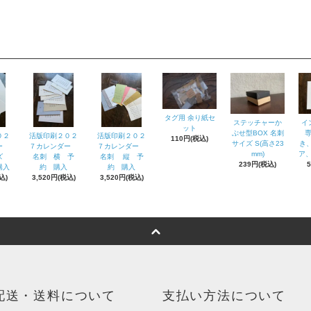
タグ用 余り紙セ
ステッチャーか
イ
ット
ぶせ型BOX 名刺
０２
活版印刷２０２
活版印刷２０２
110円(税込)
サイズ S(高さ23
き
ダー
７カレンダー
７カレンダー
mm)
ア、
イズ
名刺 横 予
名刺 縦 予
239円(税込)
購入
約 購入
約 購入
込)
3,520円(税込)
3,520円(税込)
配送・送料について
支払い方法について