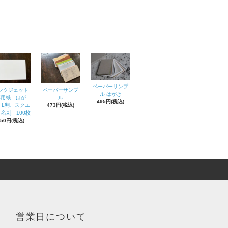
ペーパーサンプ
ンクジェット
ペーパーサンプ
ル はがき
専用紙 はが
ル
495円(税込)
、L判、スクエ
473円(税込)
名刺 100枚
550円(税込)
営業日について