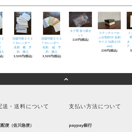
タグ用 余り紙セ
ステッチャーか
イ
ット
ぶせ型BOX 名刺
０２
活版印刷２０２
活版印刷２０２
110円(税込)
サイズ S(高さ23
き
ダー
７カレンダー
７カレンダー
mm)
ア、
イズ
名刺 横 予
名刺 縦 予
239円(税込)
購入
約 購入
約 購入
込)
3,520円(税込)
3,520円(税込)
配送・送料について
支払い方法について
宅配便（佐川急便）
paypay銀行