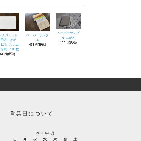
ペーパーサンプ
ンクジェット
ペーパーサンプ
ル はがき
専用紙 はが
ル
495円(税込)
、L判、スクエ
473円(税込)
名刺 100枚
550円(税込)
営業日について
2026年8月
日
月
火
水
木
金
土