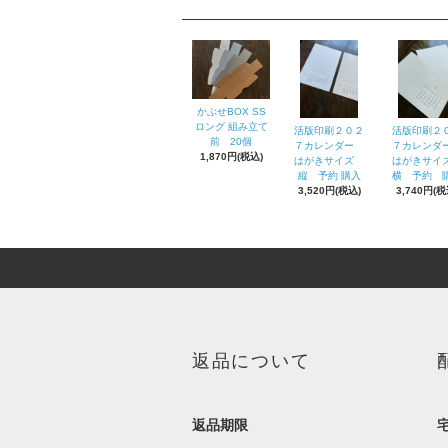
かぶせBOX SS
ロング 組み立て
活版印刷２０２
活版印刷２
前 20個
７カレンダー
７カレン
1,870円(税込)
はがきサイズ
はがきサ
縦 予約 購入
横 予約 
3,520円(税込)
3,740円(税
返品について
返品期限