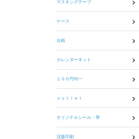
マスキングテープ
ケース
台紙
カレンダーキット
１００円均一
ｏｕｔｌｅｔ
オリジナルシール・帯
活版印刷