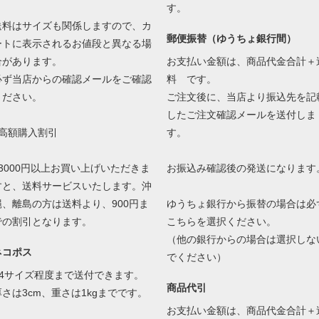
す。
送料はサイズも関係しますので、カ
郵便振替（ゆうちょ銀行間）
ートに表示されるお値段と異なる場
合があります。
お支払い金額は、商品代金合計＋
必ず当店からの確認メールをご確認
料 です。
ください。
ご注文後に、当店より振込先を記
したご注文確認メールを送付しま
●高額購入割引
す。
13000円以上お買い上げいただきま
お振込み確認後の発送になります
すと、送料サービスいたします。沖
縄、離島の方は送料より、900円ま
ゆうちょ銀行から振替の場合は必
での割引となります。
こちらを選択ください。
（他の銀行からの場合は選択しな
ネコポス
でください）
A4サイズ程度まで送付できます。
商品代引
厚さは3cm、重さは1kgまでです。
お支払い金額は、商品代金合計＋