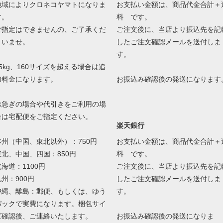
地域によりクロネコヤマトになりま
お支払い金額は、商品代金合計＋
す。
料 です。
ご指定はできませんの、ご了承くだ
ご注文後に、当店より振込先を記
さいませ。
したご注文確認メールを送付しま
す。
25kg、160サイズを超える場合は追
加料金になります。
お振込み確認後の発送になります
お急ぎの場合や代引きをご利用の場
合は宅配便をご指定ください。
楽天銀行
本州（中国、東北以外）：750円
お支払い金額は、商品代金合計＋
東北、中国、四国：850円
料 です。
北海道：1100円
ご注文後に、当店より振込先を記
九州：900円
したご注文確認メールを送付しま
沖縄、離島：郵便、もしくは、ゆう
す。
パックで実費になります。梱包サイ
ズ確認後、ご連絡いたします。
お振込み確認後の発送になりま