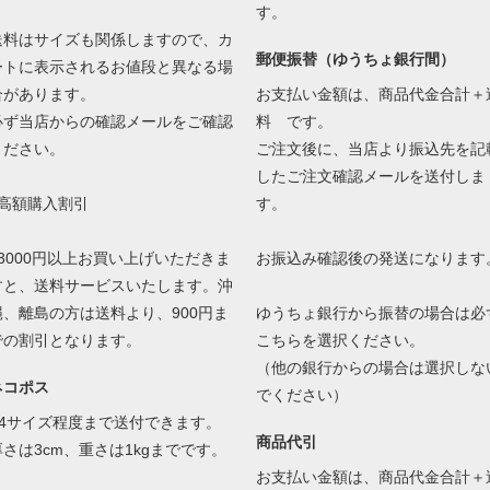
す。
送料はサイズも関係しますので、カ
郵便振替（ゆうちょ銀行間）
ートに表示されるお値段と異なる場
合があります。
お支払い金額は、商品代金合計＋
必ず当店からの確認メールをご確認
料 です。
ください。
ご注文後に、当店より振込先を記
したご注文確認メールを送付しま
●高額購入割引
す。
13000円以上お買い上げいただきま
お振込み確認後の発送になります
すと、送料サービスいたします。沖
縄、離島の方は送料より、900円ま
ゆうちょ銀行から振替の場合は必
での割引となります。
こちらを選択ください。
（他の銀行からの場合は選択しな
ネコポス
でください）
A4サイズ程度まで送付できます。
商品代引
厚さは3cm、重さは1kgまでです。
お支払い金額は、商品代金合計＋