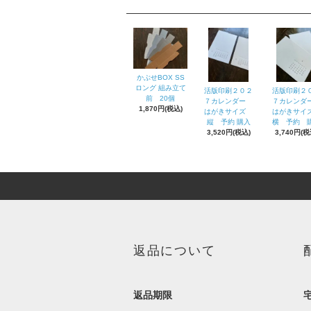
かぶせBOX SS
ロング 組み立て
活版印刷２０２
活版印刷２
前 20個
７カレンダー
７カレン
1,870円(税込)
はがきサイズ
はがきサ
縦 予約 購入
横 予約 
3,520円(税込)
3,740円(税
返品について
返品期限