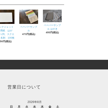
ペーパーサンプ
ンクジェット
ペーパーサンプ
ル はがき
専用紙 はが
ル
495円(税込)
、L判、スクエ
473円(税込)
名刺 100枚
550円(税込)
営業日について
2026年8月
日
月
火
水
木
金
土