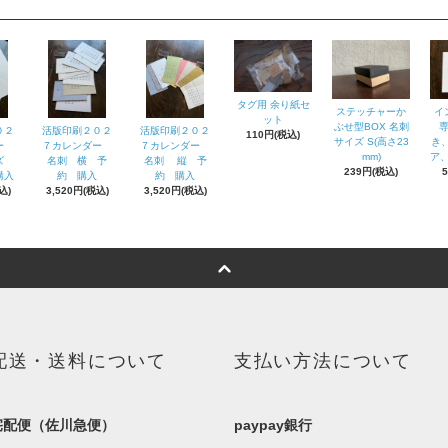
タグ用 余り紙セ
ステッチャーか
イ
ット
ぶせ型BOX 名刺
０２
活版印刷２０２
活版印刷２０２
110円(税込)
サイズ S(高さ23
き
ダー
７カレンダー
７カレンダー
mm)
ア、
イズ
名刺 横 予
名刺 縦 予
239円(税込)
購入
約 購入
約 購入
込)
3,520円(税込)
3,520円(税込)
配送・送料について
支払い方法について
宅配便（佐川急便）
paypay銀行