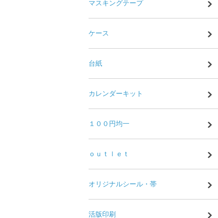
マスキングテープ
ケース
台紙
カレンダーキット
１００円均一
ｏｕｔｌｅｔ
オリジナルシール・帯
活版印刷