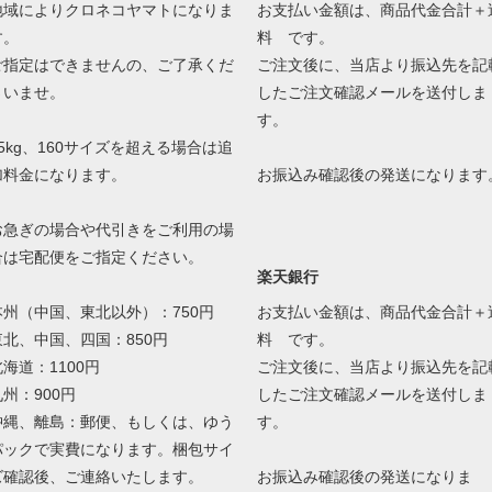
地域によりクロネコヤマトになりま
お支払い金額は、商品代金合計＋
す。
料 です。
ご指定はできませんの、ご了承くだ
ご注文後に、当店より振込先を記
さいませ。
したご注文確認メールを送付しま
す。
25kg、160サイズを超える場合は追
加料金になります。
お振込み確認後の発送になります
お急ぎの場合や代引きをご利用の場
合は宅配便をご指定ください。
楽天銀行
本州（中国、東北以外）：750円
お支払い金額は、商品代金合計＋
東北、中国、四国：850円
料 です。
北海道：1100円
ご注文後に、当店より振込先を記
九州：900円
したご注文確認メールを送付しま
沖縄、離島：郵便、もしくは、ゆう
す。
パックで実費になります。梱包サイ
ズ確認後、ご連絡いたします。
お振込み確認後の発送になりま