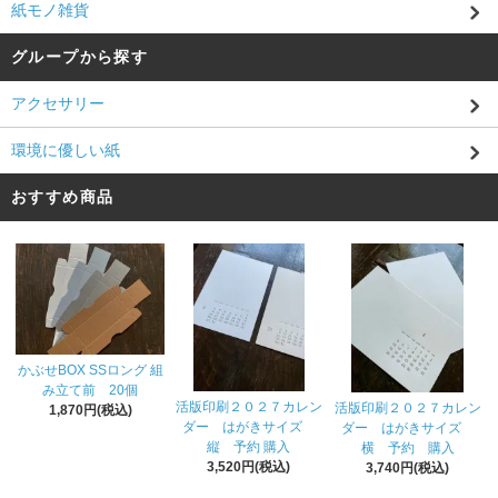
紙モノ雑貨
グループから探す
アクセサリー
環境に優しい紙
おすすめ商品
かぶせBOX SSロング 組
み立て前 20個
活版印刷２０２７カレン
活版印刷２０２７カレン
1,870円(税込)
ダー はがきサイズ
ダー はがきサイズ
縦 予約 購入
横 予約 購入
3,520円(税込)
3,740円(税込)