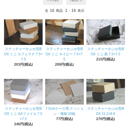
16
1
16
全
商品
-
表示
ステッチャーかぶせ型B
ステッチャーかぶせ型B
ステッチャーかぶせ型B
OX ミニ カフェラテ 7.5×
OX ミニ ネイビー 7.5×7.
OX ミニ 黒 7.5×7.5
7.5
5
215円(税込)
203円(税込)
209円(税込)
ステッチャーかぶせ型B
7.5cmケース用 クッショ
ステッチャーかぶせ型B
OX ミニ GAファイル 7.5
ン・薄紙 20枚
OX 11.2×8.8
×7.5
77円(税込)
270円(税込)
246円(税込)