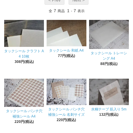
7
1
7
全
商品
-
表示
タックシール 和紙 A4
タックシール クラフト A
タックシール トレーシ
77円(税込)
4 10枚
ング A4
308円(税込)
88円(税込)
タックシール パンチ穴
水糊テープ 筋入り 5m
タックシール パンチ穴
補強シール 名刺サイズ
132円(税込)
補強シール A4
220円(税込)
220円(税込)