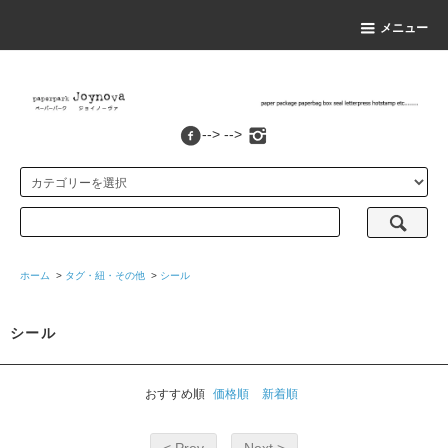
メニュー
--> -->
ホーム
>
タグ・紐・その他
>
シール
シール
おすすめ順
価格順
新着順
< Prev
Next >