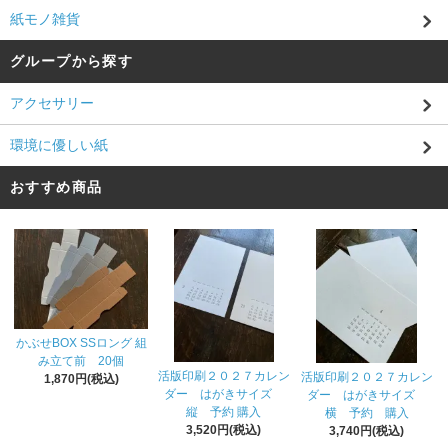
紙モノ雑貨
グループから探す
アクセサリー
環境に優しい紙
おすすめ商品
かぶせBOX SSロング 組
み立て前 20個
活版印刷２０２７カレン
活版印刷２０２７カレン
1,870円(税込)
ダー はがきサイズ
ダー はがきサイズ
縦 予約 購入
横 予約 購入
3,520円(税込)
3,740円(税込)