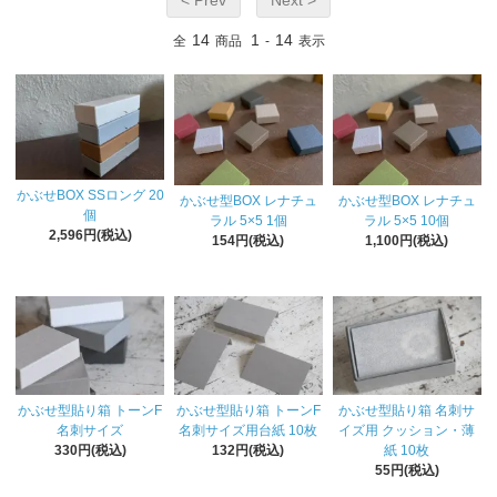
14
1
14
全
商品
-
表示
かぶせBOX SSロング 20
かぶせ型BOX レナチュ
かぶせ型BOX レナチュ
個
ラル 5×5 1個
ラル 5×5 10個
2,596円(税込)
154円(税込)
1,100円(税込)
かぶせ型貼り箱 トーンF
かぶせ型貼り箱 トーンF
かぶせ型貼り箱 名刺サ
名刺サイズ
名刺サイズ用台紙 10枚
イズ用 クッション・薄
330円(税込)
132円(税込)
紙 10枚
55円(税込)