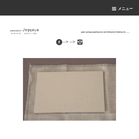
メニュー
--> -->