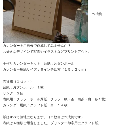
作成例
カレンダーをご自分で作成してみませんか？
お好きなデザインで写真やイラストなどプリントアウト。
手作りカレンダーキット 台紙：片ダンボール
カレンダー用紙サイズ：６インチ四方（１５．２ｃｍ）
内容物（１セット）
台紙：片ダンボール １枚
リング ２個
表紙用：クラフトボール厚紙、クラフト紙（茶・白茶・白 各１枚）
カレンダー用紙：クラフト紙 白 １４枚
紙はすべて無地になります。（３枚目は作成例です）
表紙は４種類ご用意しました。プリンター印字用にクラフト紙。