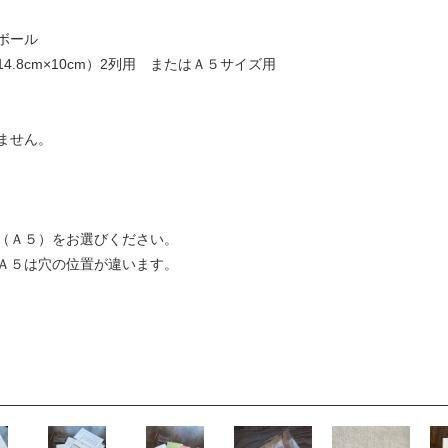
ボール
.8cm×10cm）2列用 またはＡ５サイズ用
ません。
（Ａ５）をお選びください。
Ａ５は穴の位置が違います。