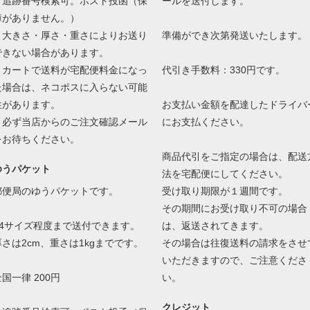
・追跡番号検索可。ポスト投函（保
ールを送付します。
障がありません。）
・大きさ・厚さ・重さによりお送り
準備ができ次第発送いたします。
できない場合があります。
・カートで送料が宅配便料金になっ
代引き手数料：330円です。
た場合は、ネコポスに入らない可能
性があります。
お支払い金額を配達したドライバ
必ず当店からのご注文確認メール
にお支払ください。
をお待ちください。
商品代引をご指定の場合は、配送
ゆうパケット
法を宅配便にしてください。
郵便局のゆうパケットです。
受け取り期限が１週間です。
その期間にお受け取り不可の場合
A4サイズ程度まで送付できます。
は、返送されてきます。
厚さは2cm、重さは1kgまでです。
その場合は往復送料の請求をさせ
いただきますので、ご注意くださ
国一律 200円
い。
クレジット