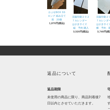
かぶせBOX SS
ロング 組み立て
活版印刷２０２
活版印刷２
前 20個
７カレンダー
７カレン
1,870円(税込)
はがきサイズ
はがきサ
縦 予約 購入
横 予約 
3,520円(税込)
3,740円(税
返品について
返品期限
未使用の商品に限り、商品到着後7
日以内とさせていただきます。