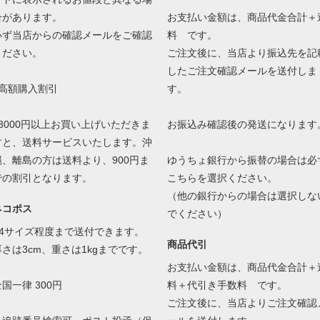
合があります。
お支払い金額は、商品代金合計＋
必ず当店からの確認メールをご確認
料 です。
ください。
ご注文後に、当店より振込先を記
したご注文確認メールを送付しま
●高額購入割引
す。
13000円以上お買い上げいただきま
お振込み確認後の発送になります
すと、送料サービスいたします。沖
縄、離島の方は送料より、900円ま
ゆうちょ銀行から振替の場合は必
での割引となります。
こちらを選択ください。
（他の銀行からの場合は選択しな
ネコポス
でください）
A4サイズ程度まで送付できます。
商品代引
厚さは3cm、重さは1kgまでです。
お支払い金額は、商品代金合計＋
国一律 300円
料＋代引き手数料 です。
ご注文後に、当店よりご注文確認