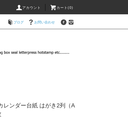
アカウント
カート(
0
)
ブログ
お問い合わせ
カレンダー台紙 はがき2列（A
枚