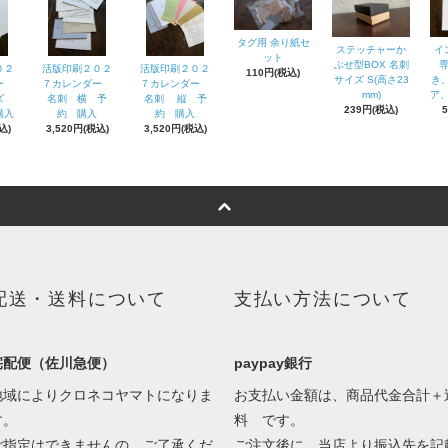
タグ用 余り紙セ
ステッチャーか
イ
ット
ぶせ型BOX 名刺
０２
活版印刷２０２
活版印刷２０２
110円(税込)
サイズ S(高さ23
き
ダー
７カレンダー
７カレンダー
mm)
ア、
イズ
名刺 横 予
名刺 縦 予
239円(税込)
購入
約 購入
約 購入
込)
3,520円(税込)
3,520円(税込)
配送・送料について
支払い方法について
宅配便（佐川急便）
paypay銀行
地域によりクロネコヤマトになりま
お支払い金額は、商品代金合計＋
す。
料 です。
ご指定はできませんの、ご了承くだ
ご注文後に、当店より振込先を記