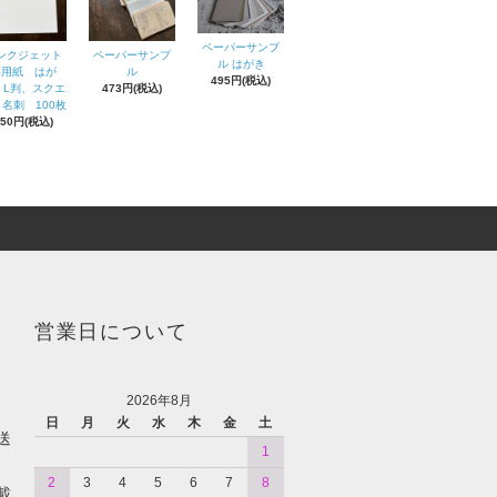
ペーパーサンプ
ンクジェット
ペーパーサンプ
ル はがき
専用紙 はが
ル
495円(税込)
、L判、スクエ
473円(税込)
名刺 100枚
550円(税込)
営業日について
2026年8月
日
月
火
水
木
金
土
送
1
2
3
4
5
6
7
8
載