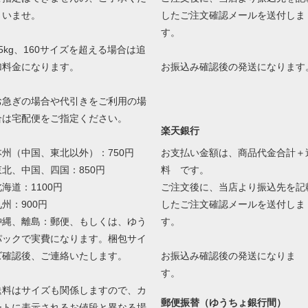
さいませ。
したご注文確認メールを送付しま
す。
25kg、160サイズを超える場合は追
加料金になります。
お振込み確認後の発送になります
お急ぎの場合や代引きをご利用の場
合は宅配便をご指定ください。
楽天銀行
本州（中国、東北以外）：750円
お支払い金額は、商品代金合計＋
東北、中国、四国：850円
料 です。
北海道：1100円
ご注文後に、当店より振込先を記
九州：900円
したご注文確認メールを送付しま
沖縄、離島：郵便、もしくは、ゆう
す。
パックで実費になります。梱包サイ
ズ確認後、ご連絡いたします。
お振込み確認後の発送になりま
す。
送料はサイズも関係しますので、カ
郵便振替（ゆうちょ銀行間）
ートに表示されるお値段と異なる場