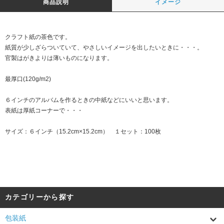
商品説明
イメージ
クラフト紙の茶色です。
紙質が少しざらついていて、やさしいイメージを出したいときに・・・。
官製はがきよりは薄いものになります。
最厚口(120g/m2)
６インチのアルバムを作るときの中紙などにいいと思います。
表紙は厚紙コーナーで・・・
サイズ：６インチ（15.2cm×15.2cm） １セット：100枚
カテゴリーから探す
包装紙