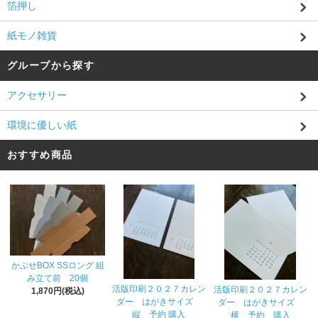
箔押し
紙モノ雑貨
グループから探す
アクセサリー
環境に優しい紙
おすすめ商品
かぶせBOX SSロング 組
み立て前 20個
活版印刷２０２７カレン
活版印刷２０２７カレン
1,870円(税込)
ダー はがきサイズ
ダー はがきサイズ
縦 予約 購入
横 予約 購入