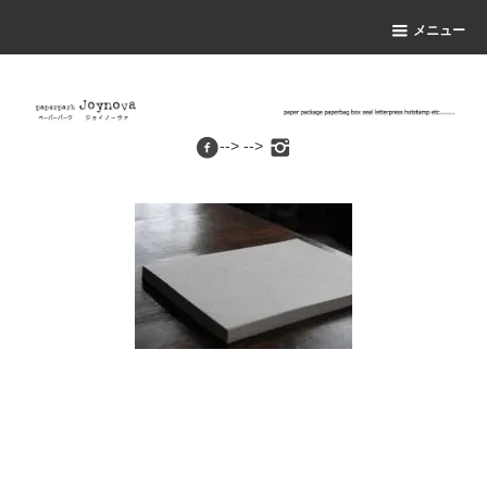
メニュー
--> -->