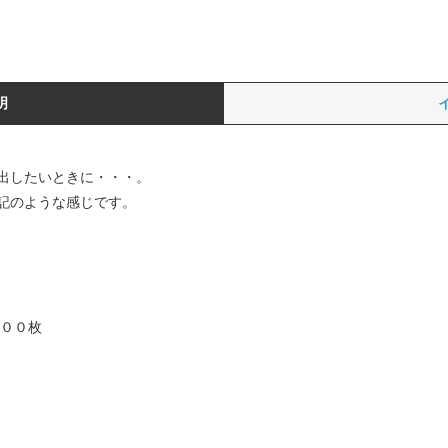
明
出したいときに・・・。
記のような感じです。
１００枚