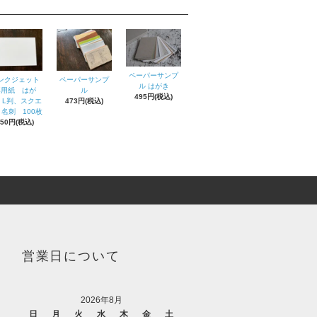
ペーパーサンプ
ンクジェット
ペーパーサンプ
ル はがき
専用紙 はが
ル
495円(税込)
、L判、スクエ
473円(税込)
名刺 100枚
550円(税込)
営業日について
2026年8月
日
月
火
水
木
金
土