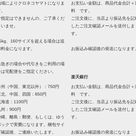
地域によりクロネコヤマトになりま
お支払い金額は、商品代金合計＋
す。
料 です。
ご指定はできませんの、ご了承くだ
ご注文後に、当店より振込先を記
さいませ。
したご注文確認メールを送付しま
す。
25kg、160サイズを超える場合は追
加料金になります。
お振込み確認後の発送になります
お急ぎの場合や代引きをご利用の場
合は宅配便をご指定ください。
楽天銀行
本州（中国、東北以外）：750円
お支払い金額は、商品代金合計＋
東北、中国、四国：850円
料 です。
北海道：1100円
ご注文後に、当店より振込先を記
九州：900円
したご注文確認メールを送付しま
沖縄、離島：郵便、もしくは、ゆう
す。
パックで実費になります。梱包サイ
ズ確認後、ご連絡いたします。
お振込み確認後の発送になりま