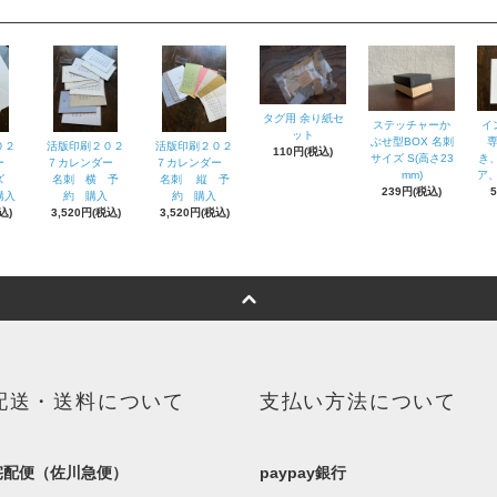
タグ用 余り紙セ
ステッチャーか
イ
ット
ぶせ型BOX 名刺
０２
活版印刷２０２
活版印刷２０２
110円(税込)
サイズ S(高さ23
き
ダー
７カレンダー
７カレンダー
mm)
ア、
イズ
名刺 横 予
名刺 縦 予
239円(税込)
購入
約 購入
約 購入
込)
3,520円(税込)
3,520円(税込)
配送・送料について
支払い方法について
宅配便（佐川急便）
paypay銀行