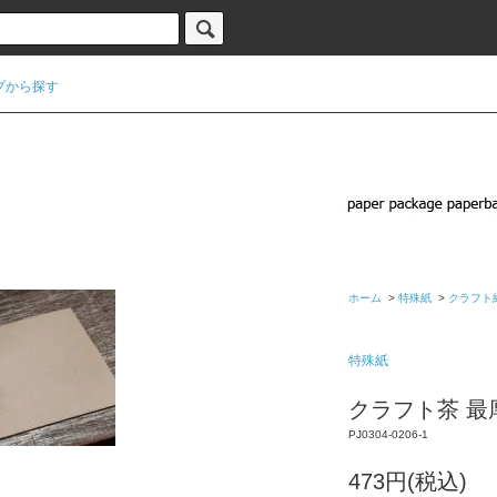
プから探す
ホーム
>
特殊紙
>
クラフト
特殊紙
クラフト茶 最厚
PJ0304-0206-1
473円(税込)