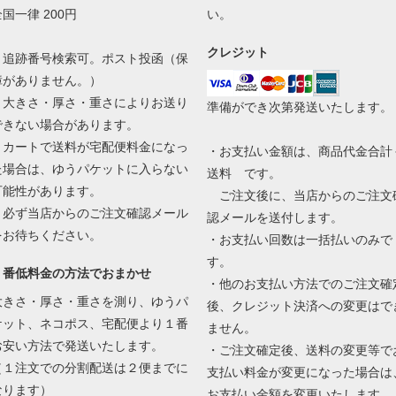
国一律 200円
い。
クレジット
・追跡番号検索可。ポスト投函（保
障がありません。）
・大きさ・厚さ・重さによりお送り
準備ができ次第発送いたします。
できない場合があります。
・カートで送料が宅配便料金になっ
・お支払い金額は、商品代金合計
た場合は、ゆうパケットに入らない
送料 です。
可能性があります。
ご注文後に、当店からのご注文
必ず当店からのご注文確認メール
認メールを送付します。
をお待ちください。
・お支払い回数は一括払いのみで
す。
１番低料金の方法でおまかせ
・他のお支払い方法でのご注文確
大きさ・厚さ・重さを測り、ゆうパ
後、クレジット決済への変更はで
ケット、ネコポス、宅配便より１番
ません。
お安い方法で発送いたします。
・ご注文確定後、送料の変更等で
（１注文での分割配送は２便までに
支払い料金が変更になった場合は
なります）
お支払い金額を変更いたします。