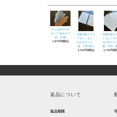
かぶせBOX SS
ロング 組み立て
活版印刷２０２
活版印刷２
前 20個
７カレンダー
７カレン
1,870円(税込)
はがきサイズ
はがきサ
縦 予約 購入
横 予約 
3,520円(税込)
3,740円(税
返品について
返品期限