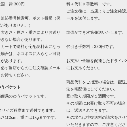
国一律 300円
料＋代引き手数料 です。
ご注文後に、当店よりご注文確認
・追跡番号検索可。ポスト投函（保
ールを送付します。
障がありません。）
・大きさ・厚さ・重さによりお送り
準備ができ次第発送いたします。
できない場合があります。
・カートで送料が宅配便料金になっ
代引き手数料：330円です。
た場合は、ネコポスに入らない可能
性があります。
お支払い金額を配達したドライバ
必ず当店からのご注文確認メール
にお支払ください。
をお待ちください。
商品代引をご指定の場合は、配送
ゆうパケット
法を宅配便にしてください。
郵便局のゆうパケットです。
受け取り期限が１週間です。
その期間にお受け取り不可の場合
A4サイズ程度まで送付できます。
は、返送されてきます。
厚さは2cm、重さは1kgまでです。
その場合は往復送料の請求をさせ
いただきますので、ご注意くださ