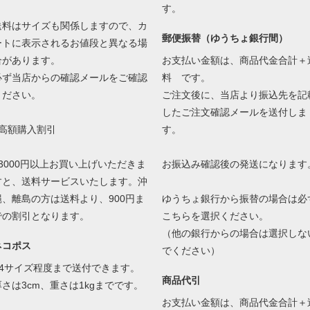
す。
送料はサイズも関係しますので、カ
郵便振替（ゆうちょ銀行間）
ートに表示されるお値段と異なる場
合があります。
お支払い金額は、商品代金合計＋
必ず当店からの確認メールをご確認
料 です。
ください。
ご注文後に、当店より振込先を記
したご注文確認メールを送付しま
●高額購入割引
す。
13000円以上お買い上げいただきま
お振込み確認後の発送になります
すと、送料サービスいたします。沖
縄、離島の方は送料より、900円ま
ゆうちょ銀行から振替の場合は必
での割引となります。
こちらを選択ください。
（他の銀行からの場合は選択しな
ネコポス
でください）
A4サイズ程度まで送付できます。
商品代引
厚さは3cm、重さは1kgまでです。
お支払い金額は、商品代金合計＋