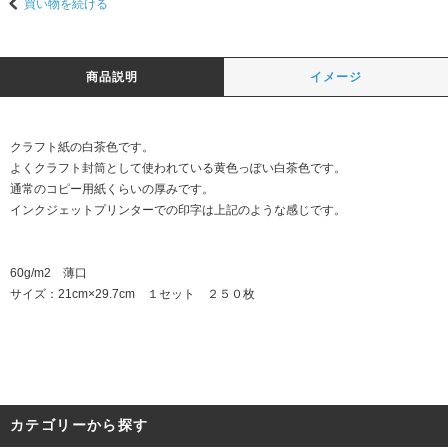
買い物を続ける
商品説明
イメージ
クラフト紙の白茶色です。
よくクラフト封筒として使われている黄色っぽい白茶色です。
通常のコピー用紙くらいの厚みです。
インクジェットプリンターでの印字は上記のような感じです。
60g/m2 薄口
サイズ：21cm×29.7cm １セット ２５０枚
カテゴリーから探す