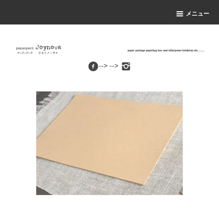
メニュー
--> -->