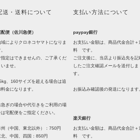
配送・送料について
支払い方法について
宅配便（佐川急便）
paypay銀行
地域によりクロネコヤマトになりま
お支払い金額は、商品代金合計＋
す。
料 です。
ご指定はできませんの、ご了承くだ
ご注文後に、当店より振込先を記
さいませ。
したご注文確認メールを送付しま
す。
25kg、160サイズを超える場合は追
加料金になります。
お振込み確認後の発送になります
お急ぎの場合や代引きをご利用の場
合は宅配便をご指定ください。
楽天銀行
本州（中国、東北以外）：750円
お支払い金額は、商品代金合計＋
東北、中国、四国：850円
料 です。