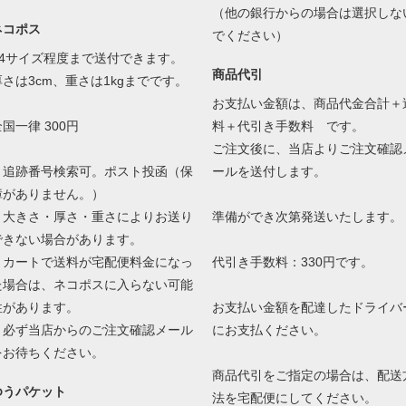
（他の銀行からの場合は選択しな
ネコポス
でください）
A4サイズ程度まで送付できます。
商品代引
厚さは3cm、重さは1kgまでです。
お支払い金額は、商品代金合計＋
国一律 300円
料＋代引き手数料 です。
ご注文後に、当店よりご注文確認
・追跡番号検索可。ポスト投函（保
ールを送付します。
障がありません。）
・大きさ・厚さ・重さによりお送り
準備ができ次第発送いたします。
できない場合があります。
・カートで送料が宅配便料金になっ
代引き手数料：330円です。
た場合は、ネコポスに入らない可能
性があります。
お支払い金額を配達したドライバ
必ず当店からのご注文確認メール
にお支払ください。
をお待ちください。
商品代引をご指定の場合は、配送
ゆうパケット
法を宅配便にしてください。