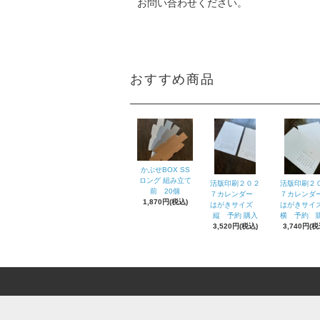
お問い合わせください。
おすすめ商品
かぶせBOX SS
ロング 組み立て
活版印刷２０２
活版印刷２
前 20個
７カレンダー
７カレン
1,870円(税込)
はがきサイズ
はがきサ
縦 予約 購入
横 予約 
3,520円(税込)
3,740円(税