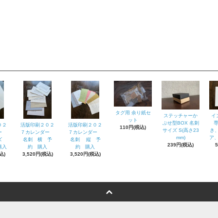
タグ用 余り紙セ
ステッチャーか
イ
ット
ぶせ型BOX 名刺
０２
活版印刷２０２
活版印刷２０２
110円(税込)
サイズ S(高さ23
き
ダー
７カレンダー
７カレンダー
mm)
ア、
イズ
名刺 横 予
名刺 縦 予
239円(税込)
購入
約 購入
約 購入
込)
3,520円(税込)
3,520円(税込)