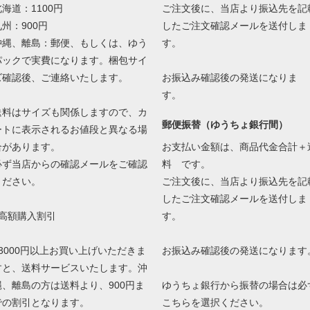
北海道：1100円
ご注文後に、当店より振込先を記
九州：900円
したご注文確認メールを送付しま
沖縄、離島：郵便、もしくは、ゆう
す。
パックで実費になります。梱包サイ
ズ確認後、ご連絡いたします。
お振込み確認後の発送になりま
す。
送料はサイズも関係しますので、カ
郵便振替（ゆうちょ銀行間）
ートに表示されるお値段と異なる場
合があります。
お支払い金額は、商品代金合計＋
必ず当店からの確認メールをご確認
料 です。
ください。
ご注文後に、当店より振込先を記
したご注文確認メールを送付しま
●高額購入割引
す。
13000円以上お買い上げいただきま
お振込み確認後の発送になります
すと、送料サービスいたします。沖
縄、離島の方は送料より、900円ま
ゆうちょ銀行から振替の場合は必
での割引となります。
こちらを選択ください。