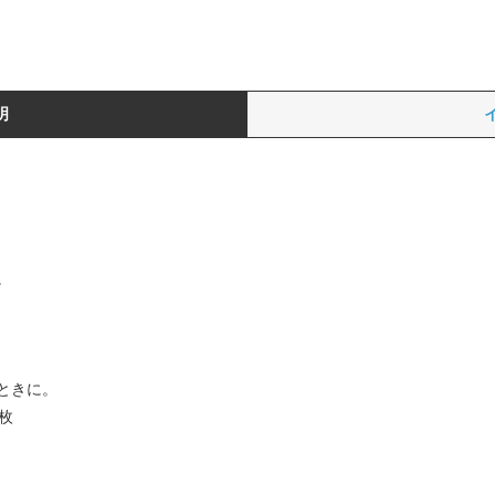
明
。
ときに。
０枚